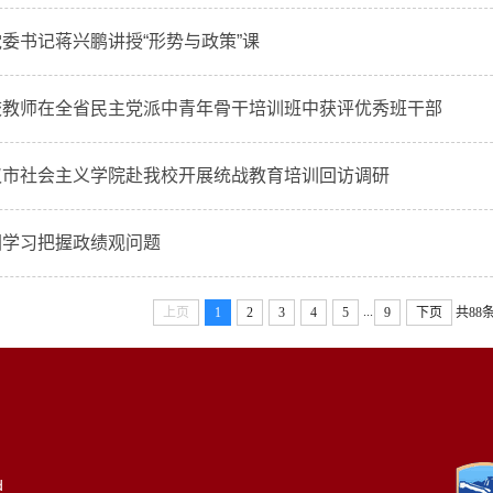
委书记蒋兴鹏讲授“形势与政策”课
校教师在全省民主党派中青年骨干培训班中获评优秀班干部
汉市社会主义学院赴我校开展统战教育培训回访调研
图学习把握政绩观问题
...
上页
1
2
3
4
5
9
下页
共88
d